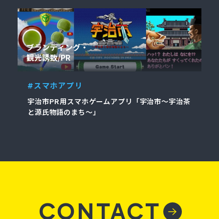
ブランディング
観光誘致/PR
#スマホアプリ
宇治市PR用スマホゲームアプリ「宇治市～宇治茶
と源氏物語のまち～」
CONTACT