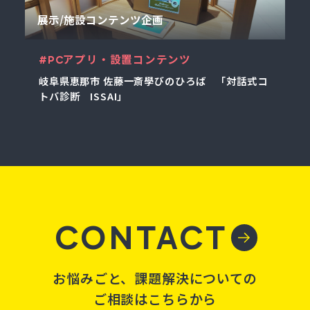
展示/施設コンテンツ企画
#PCアプリ・設置コンテンツ
岐阜県恵那市 佐藤一斎學びのひろば 「対話式コ
トバ診断 ISSAI」
CONTACT
お悩みごと、課題解決についての
ご相談はこちらから